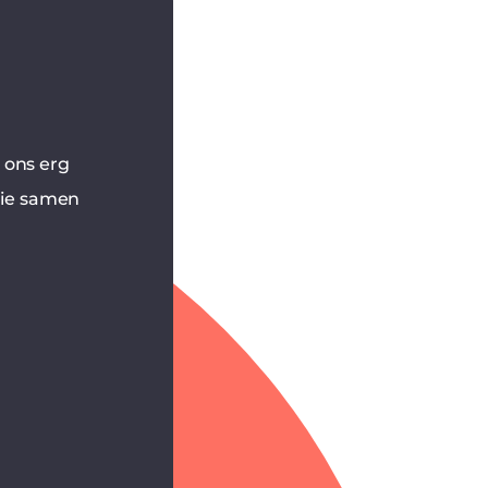
r ons erg
tie samen