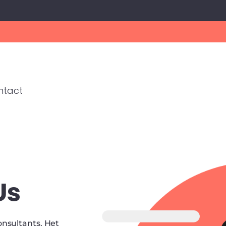
ntact
Us
onsultants. Het