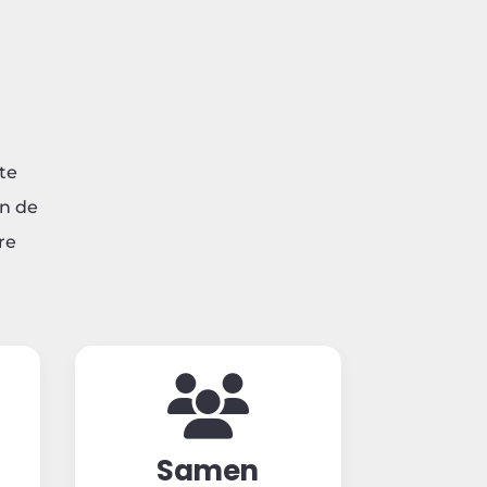
te
en de
re
Samen