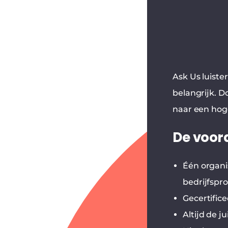
Ask Us luister
belangrijk. D
naar een hog
De voor
Één organi
bedrijfspr
Gecertific
Altijd de j