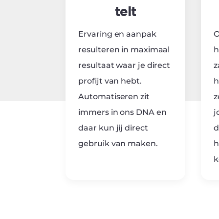
telt
Ervaring en aanpak
O
resulteren in maximaal
h
resultaat waar je direct
z
profijt van hebt.
h
Automatiseren zit
z
immers in ons DNA en
j
daar kun jij direct
d
gebruik van maken.
h
k